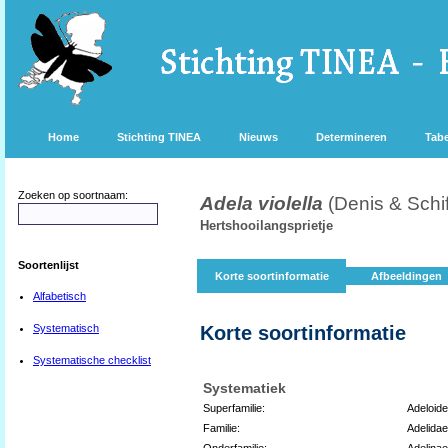
Home
Stichting TINEA
Nieuws
Determineren
Tabe
Zoeken op soortnaam:
Adela violella
(Denis & Schif
Hertshooilangsprietje
Soortenlijst
Korte soortinformatie
Afbeeldingen
Alfabetisch
Systematisch
Korte soortinformatie
Systematische checklist
Systematiek
Superfamilie:
Adeloid
Familie:
Adelidae
Onderfamilie:
Adelinae