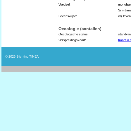
Voedsel:
monofaa
Sint-Jan
Levenswijze:
vrij leve
Oecologie (aantallen)
Oecologische status:
standvli
Verspreidingskaart:
Kaart in
© 2026
Stichting TINEA