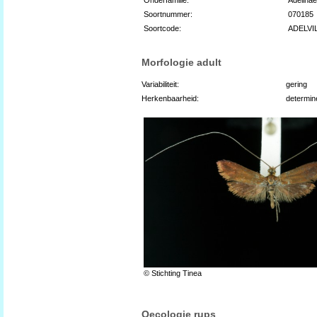
Soortnummer:
070185
Soortcode:
ADELVI
Morfologie adult
Variabiliteit:
gering
Herkenbaarheid:
determin
© Stichting Tinea
Oecologie rups