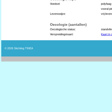
Voedsel:
polyfaag
vooral p
Levenswijze:
vrij lev
Oecologie (aantallen)
Oecologische status:
standvli
Verspreidingskaart:
Kaart in
© 2026
Stichting TINEA