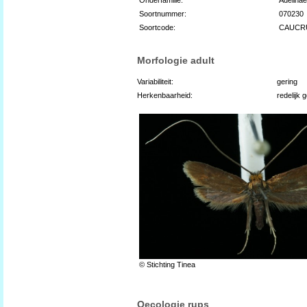
Soortnummer:
070230
Soortcode:
CAUCR
Morfologie adult
Variabiliteit:
gering
Herkenbaarheid:
redelijk 
© Stichting Tinea
Oecologie rups