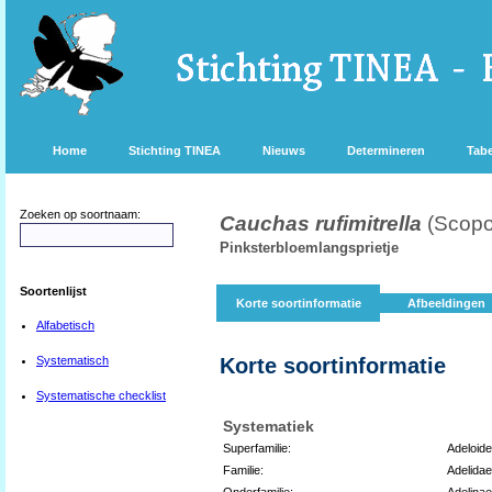
Home
Stichting TINEA
Nieuws
Determineren
Tabe
Zoeken op soortnaam:
Cauchas rufimitrella
(Scopo
Pinksterbloemlangsprietje
Soortenlijst
Korte soortinformatie
Afbeeldingen
Alfabetisch
Systematisch
Korte soortinformatie
Systematische checklist
Systematiek
Superfamilie:
Adeloid
Familie:
Adelidae
Onderfamilie:
Adelinae