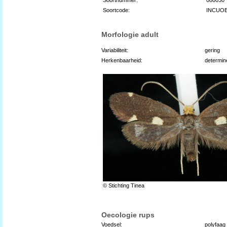
Soortcode:
INCUO
Morfologie adult
Variabiliteit:
gering
Herkenbaarheid:
determin
© Stichting Tinea
Oecologie rups
Voedsel:
polyfaag