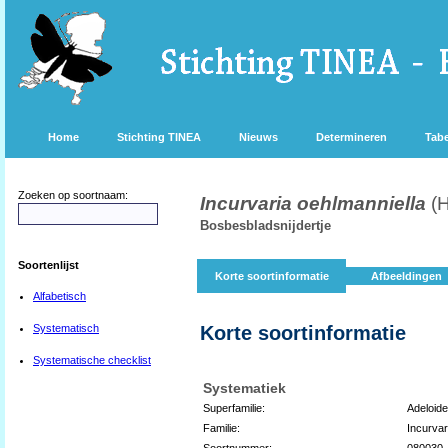
Home
Stichting TINEA
Nieuws
Determineren
Tabe
Zoeken op soortnaam:
Incurvaria oehlmanniella
(
Bosbesbladsnijdertje
Soortenlijst
Korte soortinformatie
Afbeeldingen
Alfabetisch
Systematisch
Korte soortinformatie
Systematische checklist
Systematiek
Superfamilie:
Adeloid
Familie:
Incurvar
Soortnummer:
080030