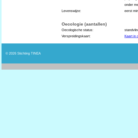
onder m
Levenswijze:
eerst min
Oecologie (aantallen)
Oecologische status:
standvli
Verspreidingskaart:
Kaart in
© 2026
Stichting TINEA