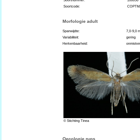
Soortcode:
COPTM
Morfologie adult
Spanwijdte:
7,0-9,0 
Variabiliteit:
gering
Herkenbaarheid:
onmiske
© Stichting Tinea
Oecologie rups