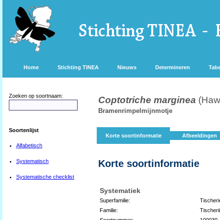
Home
Stichting TINEA
Nieuws
Determineren
Tabe
Zoeken op soortnaam:
Coptotriche marginea
(Haw
Bramenrimpelmijnmotje
Soortenlijst
Korte soortinformatie
Afbeeldingen
Alfabetisch
Systematisch
Korte soortinformatie
Systematische checklist
Systematiek
Superfamilie:
Tischeri
Familie:
Tischeri
Soortnummer:
100030