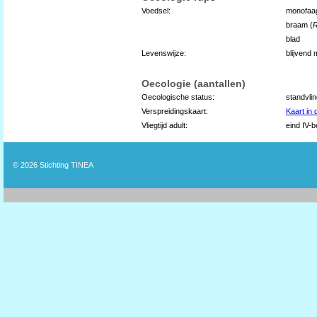
Voedsel:
monofaa
braam (
blad
Levenswijze:
blijvend
Oecologie (aantallen)
Oecologische status:
standvli
Verspreidingskaart:
Kaart in
Vliegtijd adult:
eind IV-b
© 2026
Stichting TINEA