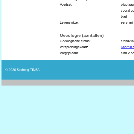
Voedsel:
oligofaa
vooral op
blad
Levenswijze:
eerst min
Oecologie (aantallen)
Oecologische status:
standvli
Verspreidingskaart:
Kaart in
Vliegtijd adult:
eind V-be
© 2026
Stichting TINEA