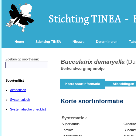
Home
Stichting TINEA
Nieuws
Determineren
Tabe
Zoeken op soortnaam:
Bucculatrix demaryella
(Du
Berkendwergmijnmotje
Soortenlijst
Korte soortinformatie
Afbeeldingen
Alfabetisch
Systematisch
Korte soortinformatie
Systematische checklist
Systematiek
Superfamilie:
Gracilla
Familie:
Bucculat
Soortnummer:
150110