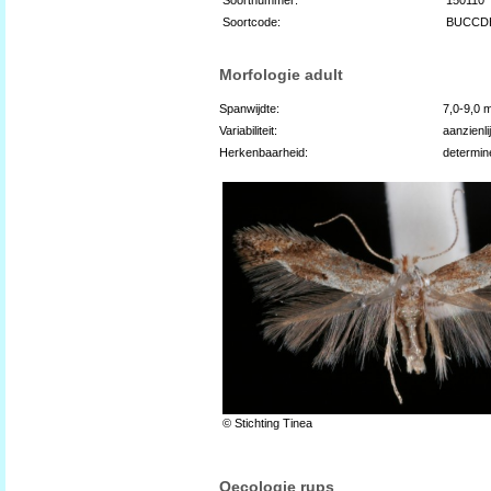
Soortcode:
BUCCD
Morfologie adult
Spanwijdte:
7,0-9,0 
Variabiliteit:
aanzienli
Herkenbaarheid:
determin
© Stichting Tinea
Oecologie rups