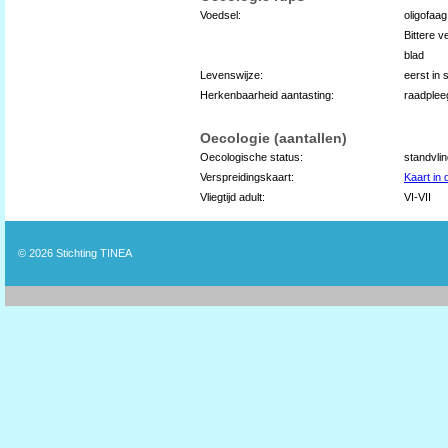
Voedsel:
oligofaa
Bittere v
blad
Levenswijze:
eerst in 
Herkenbaarheid aantasting:
raadplee
Oecologie (aantallen)
Oecologische status:
standvli
Verspreidingskaart:
Kaart in
Vliegtijd adult:
VI-VII
© 2026
Stichting TINEA