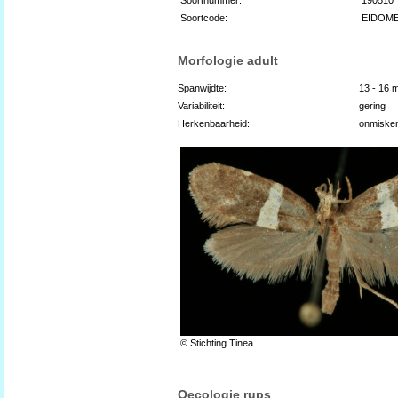
Soortcode:
EIDOM
Morfologie adult
Spanwijdte:
13 - 16 
Variabiliteit:
gering
Herkenbaarheid:
onmiske
© Stichting Tinea
Oecologie rups