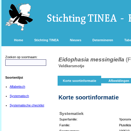
Home
Stichting TINEA
Nieuws
Determineren
Tabe
Zoeken op soortnaam:
Eidophasia messingiella
(
Veldkersmotje
Soortenlijst
Korte soortinformatie
Afbeeldingen
Alfabetisch
Systematisch
Korte soortinformatie
Systematische checklist
Systematiek
Superfamilie:
Yponome
Familie:
Plutellid
Soortnummer:
190510