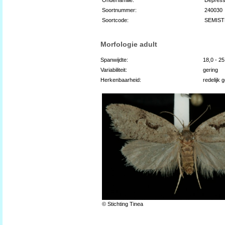
Soortnummer:
240030
Soortcode:
SEMIST
Morfologie adult
Spanwijdte:
18,0 - 2
Variabiliteit:
gering
Herkenbaarheid:
redelijk 
© Stichting Tinea