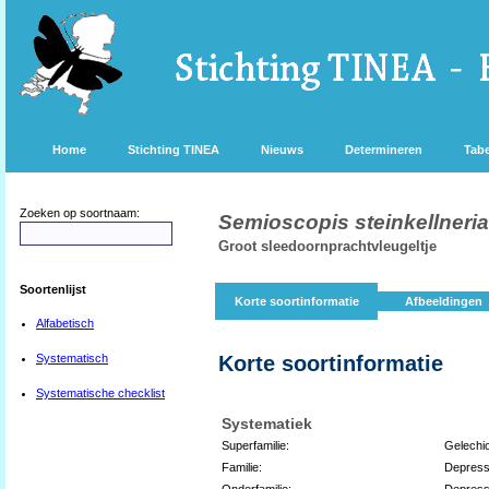
Home
Stichting TINEA
Nieuws
Determineren
Tabe
Zoeken op soortnaam:
Semioscopis steinkellneri
Groot sleedoornprachtvleugeltje
Soortenlijst
Korte soortinformatie
Afbeeldingen
Alfabetisch
Systematisch
Korte soortinformatie
Systematische checklist
Systematiek
Superfamilie:
Gelechi
Familie:
Depress
Onderfamilie:
Depress