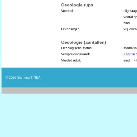
Oecologie rups
Voedsel:
oligofaag
vooral o
blad
Levenswijze:
vrij lev
Oecologie (aantallen)
Oecologische status:
standvli
Verspreidingskaart:
Kaart in
Vliegtijd adult:
eind III -
© 2026
Stichting TINEA