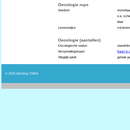
Oecologie rups
Voedsel:
monofaag
o.a. schi
blad
Levenswijze:
vrij lev
Oecologie (aantallen)
Oecologische status:
standvli
Verspreidingskaart:
Kaart in
Vliegtijd adult:
gehele ja
© 2026
Stichting TINEA