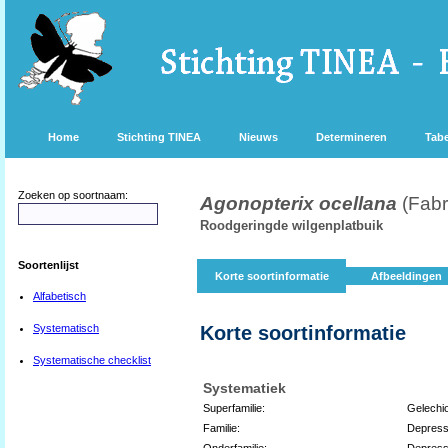
Home
Stichting TINEA
Nieuws
Determineren
Tabe
Zoeken op soortnaam:
Agonopterix ocellana
(Fabr
Roodgeringde wilgenplatbuik
Soortenlijst
Korte soortinformatie
Afbeeldingen
Alfabetisch
Systematisch
Korte soortinformatie
Systematische checklist
Systematiek
Superfamilie:
Gelechi
Familie:
Depress
Onderfamilie:
Depress