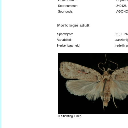
Soortnummer:
240126
Soortcode:
AGONO
Morfologie adult
Spanwijdte:
21,0 - 2
Variabiliteit:
aanzienli
Herkenbaarheid:
redelijk 
© Stichting Tinea