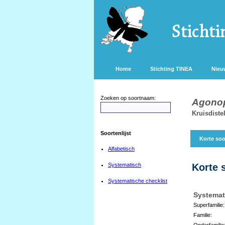
Home
Stichting TINEA
Nieu
Zoeken op soortnaam:
Agonop
Kruisdiste
Soortenlijst
Korte soo
Alfabetisch
Systematisch
Korte 
Systematische checklist
Systemat
Superfamilie:
Familie:
Onderfamilie