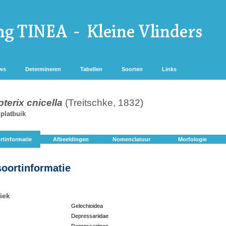
ws
Determineren
Tabellen
Soorten
Links
terix cnicella
(Treitschke, 1832)
lplatbuik
rtinformatie
Afbeeldingen
Nomenclatuur
Morfologie
soortinformatie
iek
Gelechioidea
Depressariidae
:
Depressariinae