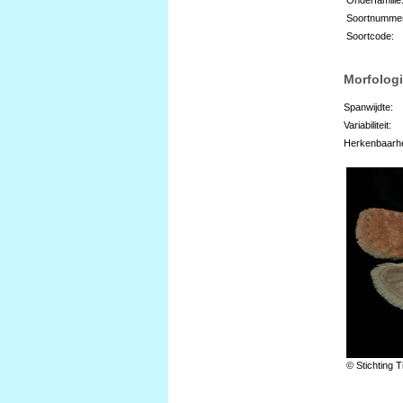
Soortnumme
Soortcode:
Morfologi
Spanwijdte:
Variabiliteit:
Herkenbaarhe
© Stichting T