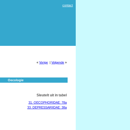
contact
«
Vorige
|
Volgende
»
Oecologie
Sleutelt uit in tabel
31. OECOPHORIDAE: 78a
33. DEPRESSARIIDAE: 38a