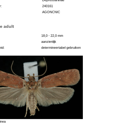
r:
240161
AGONCNIC
e adult
18,0 - 22,0 mm
aanzienlijk
id:
determineertabel gebruiken
inea