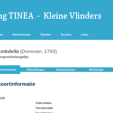
ws
Determineren
Tabellen
Soorten
Links
ambdella
(Donovan, 1793)
rnprachtvleugeltje
rtinformatie
Afbeeldingen
Nomenclatuur
Morfologie
soortinformatie
iek
Gelechioidea
Oecophoridae
:
Oecophorinae