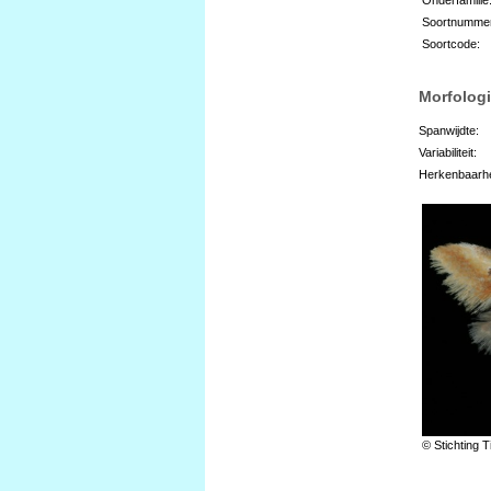
Soortnumme
Soortcode:
Morfologi
Spanwijdte:
Variabiliteit:
Herkenbaarhe
© Stichting T