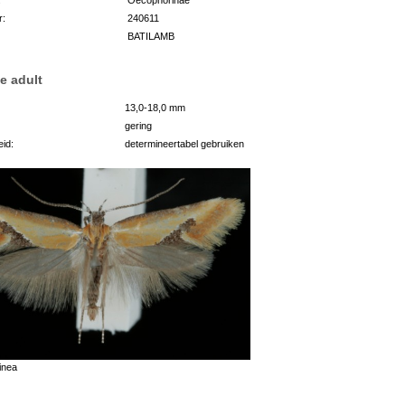
r:
240611
BATILAMB
e adult
13,0-18,0 mm
gering
id:
determineertabel gebruiken
inea