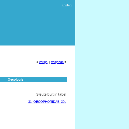
contact
«
Vorige
|
Volgende
»
Oecologie
Sleutelt uit in tabel
31. OECOPHORIDAE: 39a