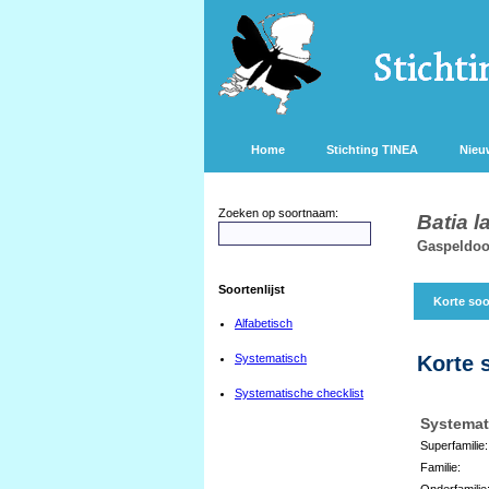
Home
Stichting TINEA
Nieu
Zoeken op soortnaam:
Batia l
Gaspeldoo
Soortenlijst
Korte soo
Alfabetisch
Systematisch
Korte 
Systematische checklist
Systemat
Superfamilie:
Familie:
Onderfamilie