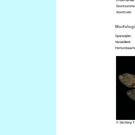
Soortnumme
Soortcode:
Morfologi
Spanwijdte:
Variabiliteit:
Herkenbaarhe
© Stichting T