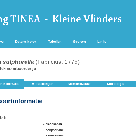
ws
Determineren
Tabellen
Soorten
Links
 sulphurella
(Fabricius, 1775)
vlekmolmboordertje
rtinformatie
Afbeeldingen
Nomenclatuur
Morfologie
soortinformatie
iek
Gelechioidea
Oecophoridae
:
Oecophorinae