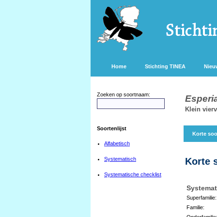
Home
Stichting TINEA
Nieu
Zoeken op soortnaam:
Esperia
Klein vier
Soortenlijst
Korte soo
Alfabetisch
Systematisch
Korte 
Systematische checklist
Systemat
Superfamilie:
Familie:
Onderfamilie