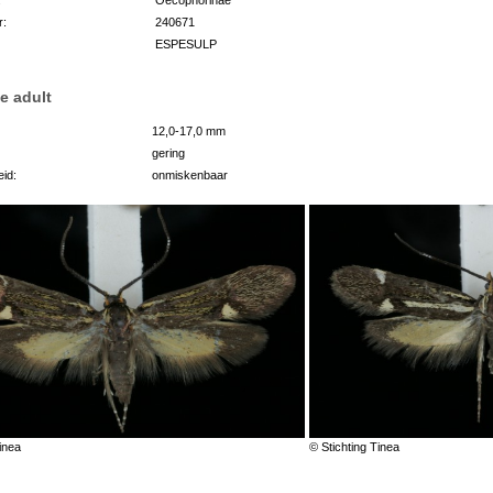
r:
240671
ESPESULP
e adult
12,0-17,0 mm
gering
id:
onmiskenbaar
inea
© Stichting Tinea