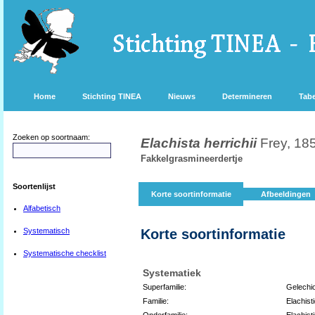
Home
Stichting TINEA
Nieuws
Determineren
Tabe
Zoeken op soortnaam:
Elachista herrichii
Frey, 18
Fakkelgrasmineerdertje
Soortenlijst
Korte soortinformatie
Afbeeldingen
Alfabetisch
Systematisch
Korte soortinformatie
Systematische checklist
Systematiek
Superfamilie:
Gelechi
Familie:
Elachist
Onderfamilie:
Elachist