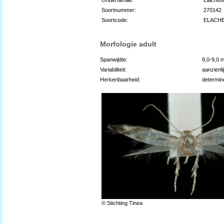
Soortnummer:
270142
Soortcode:
ELACH
Morfologie adult
Spanwijdte:
8,0-9,0 
Variabiliteit:
aanzienli
Herkenbaarheid:
determin
© Stichting Tinea