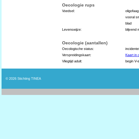
Oecologie rups
Voedsel:
oligofaa
vooral sm
blad
Levenswijze:
blijvend
Oecologie (aantallen)
Oecologische status:
incidente
Verspreidingskaart:
Kaart in
Vliegtijd adult:
begin V-e
© 2026
Stichting TINEA