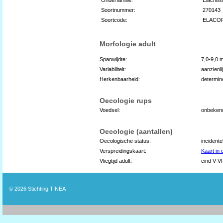
Soortnummer:
270143
Soortcode:
ELACO
Morfologie adult
Spanwijdte:
7,0-9,0 
Variabiliteit:
aanzienli
Herkenbaarheid:
determin
Oecologie rups
Voedsel:
onbeken
Oecologie (aantallen)
Oecologische status:
incidente
Verspreidingskaart:
Kaart in
Vliegtijd adult:
eind V-VI
© 2026
Stichting TINEA