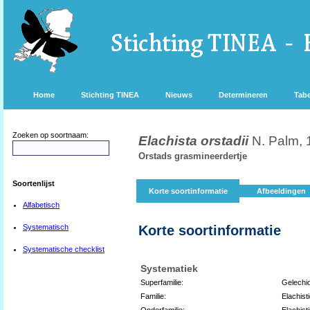
Home
Stichting TINEA
Nieuws
Determineren
Tabe
Zoeken op soortnaam:
Elachista orstadii
N. Palm,
Orstads grasmineerdertje
Soortenlijst
Korte soortinformatie
Afbeeldingen
Alfabetisch
Systematisch
Korte soortinformatie
Systematische checklist
Systematiek
Superfamilie:
Gelechi
Familie:
Elachist
Onderfamilie:
Elachist