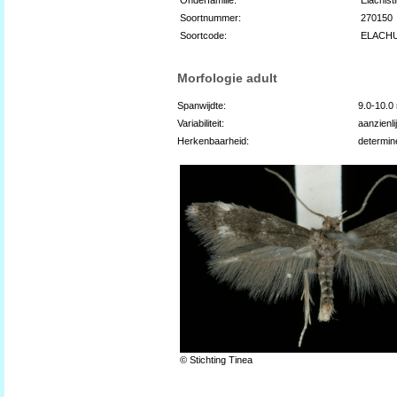
Soortnummer:
270150
Soortcode:
ELACH
Morfologie adult
Spanwijdte:
9.0-10.
Variabiliteit:
aanzienli
Herkenbaarheid:
determin
© Stichting Tinea