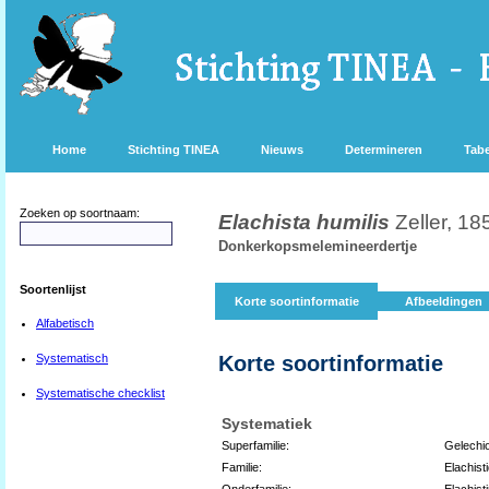
Home
Stichting TINEA
Nieuws
Determineren
Tabe
Zoeken op soortnaam:
Elachista humilis
Zeller, 18
Donkerkopsmelemineerdertje
Soortenlijst
Korte soortinformatie
Afbeeldingen
Alfabetisch
Systematisch
Korte soortinformatie
Systematische checklist
Systematiek
Superfamilie:
Gelechi
Familie:
Elachist
Onderfamilie:
Elachist