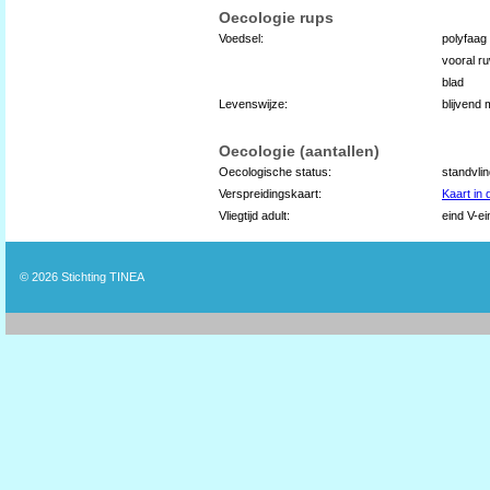
Oecologie rups
Voedsel:
polyfaag
vooral r
blad
Levenswijze:
blijvend
Oecologie (aantallen)
Oecologische status:
standvli
Verspreidingskaart:
Kaart in
Vliegtijd adult:
eind V-ei
© 2026
Stichting TINEA