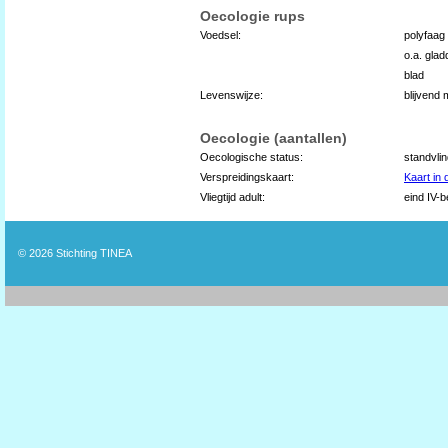
Oecologie rups
Voedsel:
polyfaag
o.a. glad
blad
Levenswijze:
blijvend
Oecologie (aantallen)
Oecologische status:
standvli
Verspreidingskaart:
Kaart in
Vliegtijd adult:
eind IV-b
© 2026
Stichting TINEA