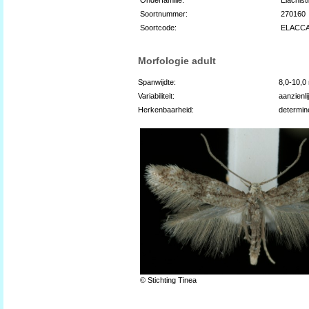
Soortnummer:
270160
Soortcode:
ELACC
Morfologie adult
Spanwijdte:
8,0-10,
Variabiliteit:
aanzienli
Herkenbaarheid:
determin
© Stichting Tinea