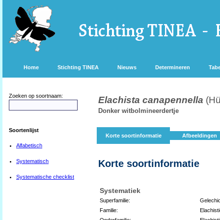
Home
Stichting TINEA
Nieuws
Determineren
Tabe
Zoeken op soortnaam:
Elachista canapennella
(Hü
Donker witbolmineerdertje
Soortenlijst
Korte soortinformatie
Afbeeldingen
Alfabetisch
Systematisch
Korte soortinformatie
Systematische checklist
Systematiek
Superfamilie:
Gelechi
Familie:
Elachist
Onderfamilie:
Elachist