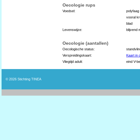
Oecologie rups
Voedsel:
polyfaag
vooral kr
blad
Levenswijze:
blijvend
Oecologie (aantallen)
Oecologische status:
standvli
Verspreidingskaart:
Kaart in
Vliegtijd adult:
eind V-be
© 2026
Stichting TINEA