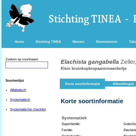
Home
Stichting TINEA
Nieuws
Determineren
Tabe
Zoeken op soortnaam:
Elachista gangabella
Zeller
Klein bruinkopkropaarmineerdertje
Soortenlijst
Korte soortinformatie
Afbeeldingen
Alfabetisch
Systematisch
Korte soortinformatie
Systematische checklist
Systematiek
Superfamilie:
Gelechi
Familie:
Elachist
Onderfamilie:
Elachist