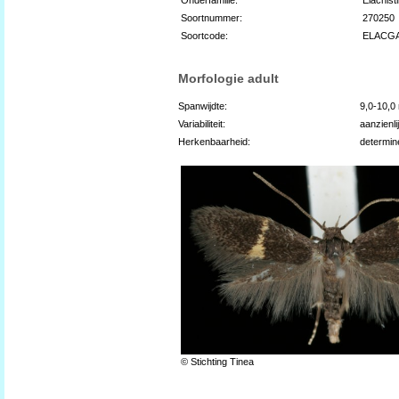
Soortnummer:
270250
Soortcode:
ELACG
Morfologie adult
Spanwijdte:
9,0-10,
Variabiliteit:
aanzienli
Herkenbaarheid:
determin
© Stichting Tinea