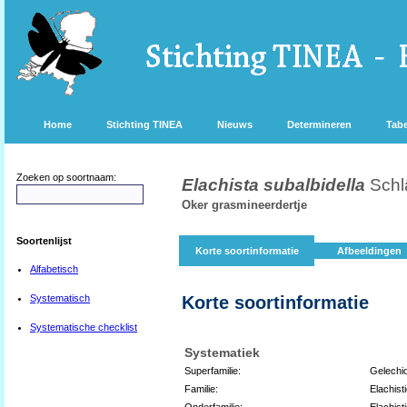
Home
Stichting TINEA
Nieuws
Determineren
Tabe
Zoeken op soortnaam:
Elachista subalbidella
Schl
Oker grasmineerdertje
Soortenlijst
Korte soortinformatie
Afbeeldingen
Alfabetisch
Systematisch
Korte soortinformatie
Systematische checklist
Systematiek
Superfamilie:
Gelechi
Familie:
Elachist
Onderfamilie:
Elachist