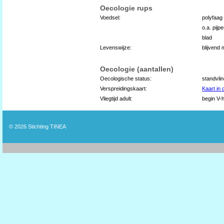
Oecologie rups
Voedsel:
polyfaag
o.a. pijpe
blad
Levenswijze:
blijvend
Oecologie (aantallen)
Oecologische status:
standvli
Verspreidingskaart:
Kaart in
Vliegtijd adult:
begin V-h
© 2026
Stichting TINEA