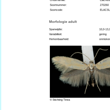
Soortnummer:
270260
Soortcode:
ELACS
Morfologie adult
Spanwijdte:
10,0-13
Variabiliteit:
gering
Herkenbaarheid:
onmiske
© Stichting Tinea