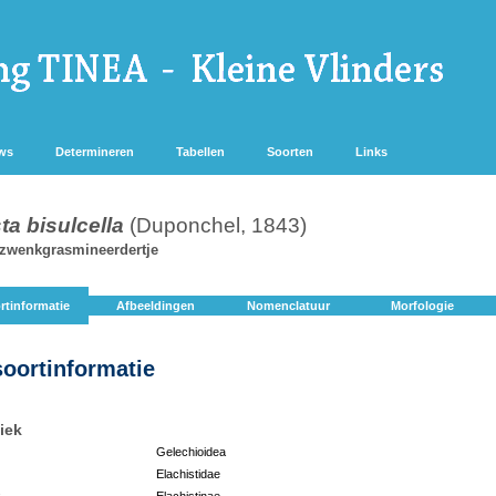
ws
Determineren
Tabellen
Soorten
Links
ta bisulcella
(Duponchel, 1843)
zwenkgrasmineerdertje
rtinformatie
Afbeeldingen
Nomenclatuur
Morfologie
soortinformatie
iek
Gelechioidea
Elachistidae
:
Elachistinae