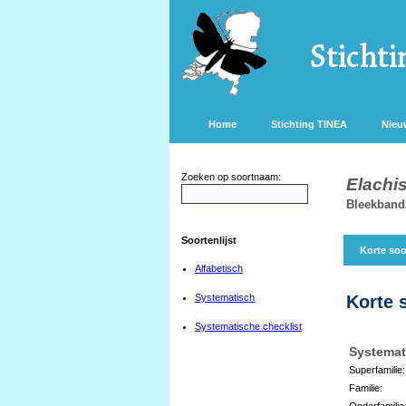
Home
Stichting TINEA
Nieu
Zoeken op soortnaam:
Elachis
Bleekband
Soortenlijst
Korte soo
Alfabetisch
Systematisch
Korte 
Systematische checklist
Systemat
Superfamilie:
Familie:
Onderfamilie