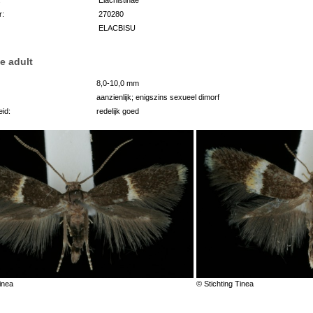
r:
270280
ELACBISU
e adult
8,0-10,0 mm
aanzienlijk; enigszins sexueel dimorf
id:
redelijk goed
inea
© Stichting Tinea