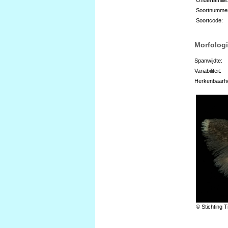
Soortnumme
Soortcode:
Morfologi
Spanwijdte:
Variabiliteit:
Herkenbaarhe
© Stichting T