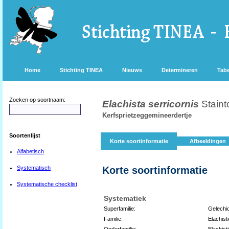
Home
Stichting TINEA
Nieuws
Determineren
Tabe
Zoeken op soortnaam:
Elachista serricornis
Staint
Kerfsprietzeggemineerdertje
Soortenlijst
Korte soortinformatie
Afbeeldingen
Alfabetisch
Systematisch
Korte soortinformatie
Systematische checklist
Systematiek
Superfamilie:
Gelechi
Familie:
Elachist
Onderfamilie:
Elachist