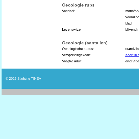
Oecologie rups
Voedsel:
monofaag
vooral b
blad
Levenswijze:
blijvend
Oecologie (aantallen)
Oecologische status:
standvli
Verspreidingskaart:
Kaart in
Vliegtijd adult:
eind V-be
© 2026
Stichting TINEA