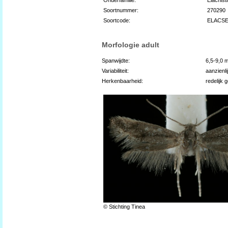
Soortnummer:
270290
Soortcode:
ELACS
Morfologie adult
Spanwijdte:
6,5-9,0 
Variabiliteit:
aanzienli
Herkenbaarheid:
redelijk 
© Stichting Tinea