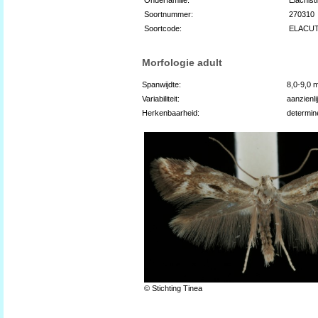
Soortnummer:
270310
Soortcode:
ELACU
Morfologie adult
Spanwijdte:
8,0-9,0 
Variabiliteit:
aanzienli
Herkenbaarheid:
determin
© Stichting Tinea