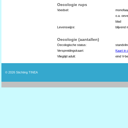
Oecologie rups
Voedsel:
monofaag
o.a. oev
blad
Levenswijze:
blijvend
Oecologie (aantallen)
Oecologische status:
standvli
Verspreidingskaart:
Kaart in
Vliegtijd adult:
eind V-be
© 2026
Stichting TINEA