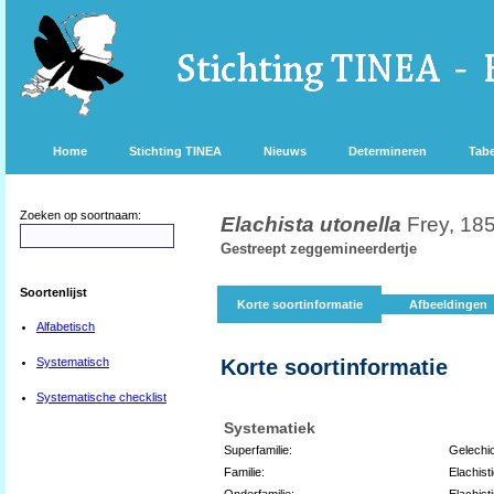
Home
Stichting TINEA
Nieuws
Determineren
Tabe
Zoeken op soortnaam:
Elachista utonella
Frey, 18
Gestreept zeggemineerdertje
Soortenlijst
Korte soortinformatie
Afbeeldingen
Alfabetisch
Systematisch
Korte soortinformatie
Systematische checklist
Systematiek
Superfamilie:
Gelechi
Familie:
Elachist
Onderfamilie:
Elachist