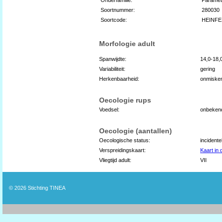
Soortnummer:
280030
Soortcode:
HEINFE
Morfologie adult
Spanwijdte:
14,0-18
Variabiliteit:
gering
Herkenbaarheid:
onmiske
Oecologie rups
Voedsel:
onbeken
Oecologie (aantallen)
Oecologische status:
incident
Verspreidingskaart:
Kaart in
Vliegtijd adult:
VII
© 2026
Stichting TINEA