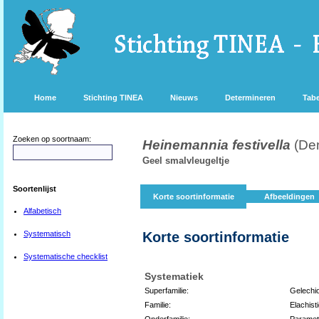
Home
Stichting TINEA
Nieuws
Determineren
Tabe
Zoeken op soortnaam:
Heinemannia festivella
(Den
Geel smalvleugeltje
Soortenlijst
Korte soortinformatie
Afbeeldingen
Alfabetisch
Systematisch
Korte soortinformatie
Systematische checklist
Systematiek
Superfamilie:
Gelechi
Familie:
Elachist
Onderfamilie:
Parametr