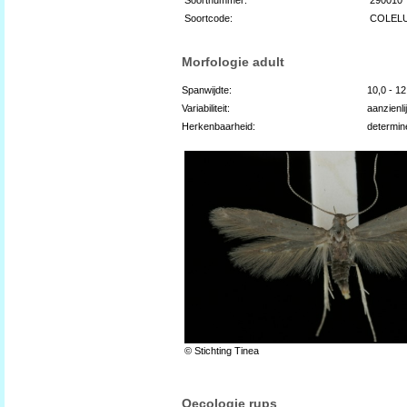
Soortcode:
COLEL
Morfologie adult
Spanwijdte:
10,0 - 1
Variabiliteit:
aanzienli
Herkenbaarheid:
determin
© Stichting Tinea
Oecologie rups