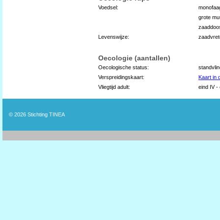
Voedsel:
monofaa
grote mu
zaaddoo
Levenswijze:
zaadvret
Oecologie (aantallen)
Oecologische status:
standvli
Verspreidingskaart:
Kaart in
Vliegtijd adult:
eind IV -
© 2026
Stichting TINEA