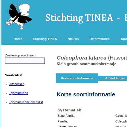
Home
Stichting TINEA
Nieuws
Determineren
Tabe
Zoeken op soortnaam:
Coleophora lutarea
(Hawort
Klein grootbloemmuurkokermotje
Soortenlijst
Korte soortinformatie
Afbeeldingen
Alfabetisch
Systematisch
Korte soortinformatie
Systematische checklist
Systematiek
Superfamilie:
Gelechi
Familie:
Coleoph
Soortnummer:
290010