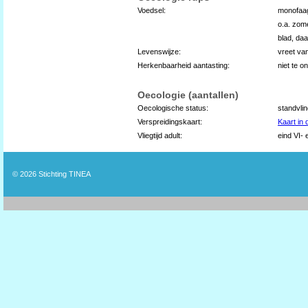
Voedsel:
monofaag
o.a. zome
blad, da
Levenswijze:
vreet va
Herkenbaarheid aantasting:
niet te 
Oecologie (aantallen)
Oecologische status:
standvli
Verspreidingskaart:
Kaart in
Vliegtijd adult:
eind VI- e
© 2026
Stichting TINEA