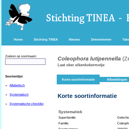
Home
Stichting TINEA
Nieuws
Determineren
Tabe
Zoeken op soortnaam:
Coleophora lutipennella
(Z
Laat oker eikenkokermotje
Soortenlijst
Korte soortinformatie
Afbeeldingen
Alfabetisch
Systematisch
Korte soortinformatie
Systematische checklist
Systematiek
Superfamilie:
Gelechi
Familie:
Coleoph
Soortnummer:
290030