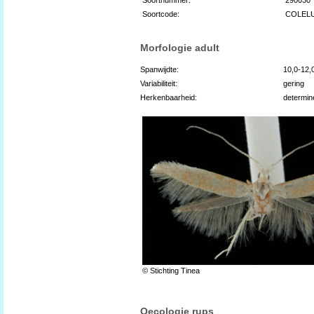
Soortcode:
COLELU
Morfologie adult
Spanwijdte:
10,0-12,
Variabiliteit:
gering
Herkenbaarheid:
determin
© Stichting Tinea
Oecologie rups