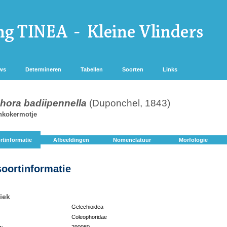
ws
Determineren
Tabellen
Soorten
Links
hora badiipennella
(Duponchel, 1843)
enkokermotje
rtinformatie
Afbeeldingen
Nomenclatuur
Morfologie
soortinformatie
iek
Gelechioidea
Coleophoridae
r:
290080