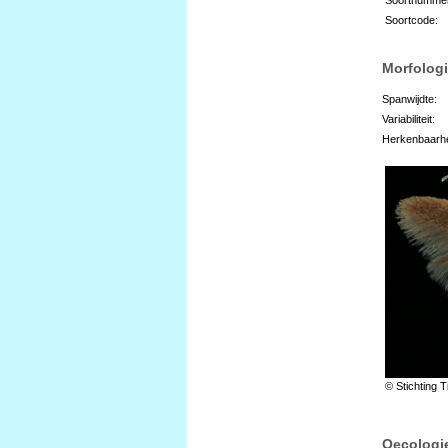
Soortcode:
Morfologi
Spanwijdte:
Variabiliteit:
Herkenbaarhe
© Stichting T
Oecologi