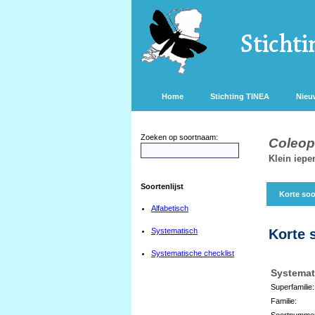
Home
Stichting TINEA
Nieu
Zoeken op soortnaam:
Coleop
Klein iep
Soortenlijst
Korte soo
Alfabetisch
Systematisch
Korte 
Systematische checklist
Systemat
Superfamilie:
Familie:
Soortnumme