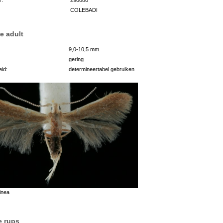
COLEBADI
e adult
9,0-10,5 mm.
gering
id:
determineertabel gebruiken
inea
e rups