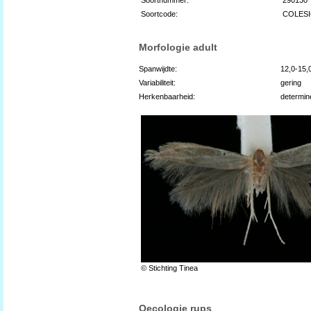
Soortcode:
COLES
Morfologie adult
Spanwijdte:
12,0-15,
Variabiliteit:
gering
Herkenbaarheid:
determin
© Stichting Tinea
Oecologie rups