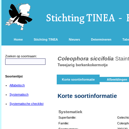
Home
Stichting TINEA
Nieuws
Determineren
Tabe
Zoeken op soortnaam:
Coleophora siccifolia
Stain
Tweejarig berkenkokermotje
Soortenlijst
Korte soortinformatie
Afbeeldingen
Alfabetisch
Systematisch
Korte soortinformatie
Systematische checklist
Systematiek
Superfamilie:
Gelechi
Familie:
Coleoph
Soortnummer:
290130