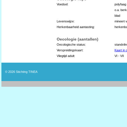
Voedsel:
polyfaag
o.a. ber
blad
Levenswijze:
mineert 
Herkenbaarheid aantasting:
herkenba
Oecologie (aantallen)
Oecologische status:
standvli
Verspreidingskaart:
Kaart in
Vliegtijd adult:
VI - VII
© 2026
Stichting TINEA