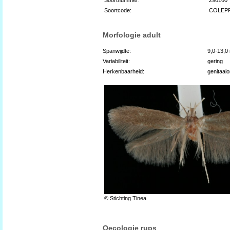
Soortcode:
COLEP
Morfologie adult
Spanwijdte:
9,0-13,0
Variabiliteit:
gering
Herkenbaarheid:
genitaal
© Stichting Tinea
Oecologie rups