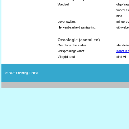
Voedsel:
oligofaa
vooral sl
blad
Levenswijze:
mineert 
Herkenbaarheid aantasting:
uitkweke
Oecologie (aantallen)
Oecologische status:
standvli
Verspreidingskaart:
Kaart in
Vliegtijd adult:
eind VI - 
© 2026
Stichting TINEA