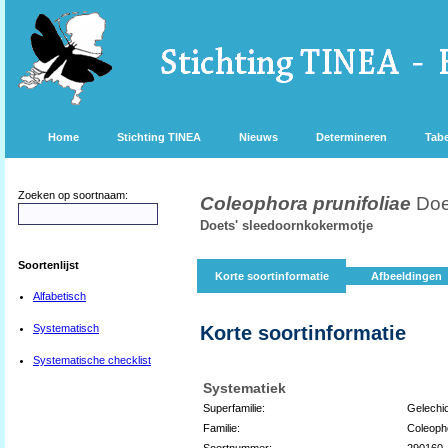
Home
Stichting TINEA
Nieuws
Determineren
Tabe
Zoeken op soortnaam:
Coleophora prunifoliae
Doe
Doets' sleedoornkokermotje
Soortenlijst
Korte soortinformatie
Afbeeldingen
Alfabetisch
Systematisch
Korte soortinformatie
Systematische checklist
Systematiek
Superfamilie:
Gelechi
Familie:
Coleoph
Soortnummer:
290160