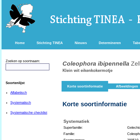
Home
Stichting TINEA
Nieuws
Determineren
Tabe
Zoeken op soortnaam:
Coleophora ibipennella
Zel
Klein wit eikenkokermotje
Soortenlijst
Korte soortinformatie
Afbeeldingen
Alfabetisch
Systematisch
Korte soortinformatie
Systematische checklist
Systematiek
Superfamilie:
Gelechi
Familie:
Coleoph
Soortnummer:
290510