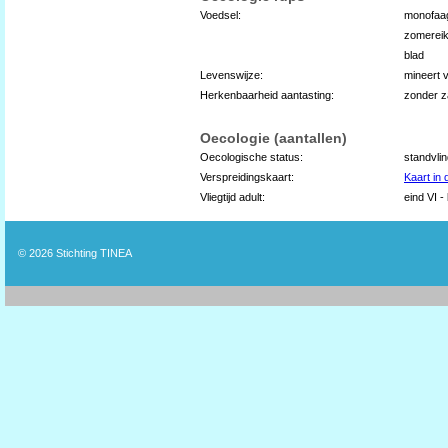
Voedsel:
monofaag
zomereik
blad
Levenswijze:
mineert 
Herkenbaarheid aantasting:
zonder z
Oecologie (aantallen)
Oecologische status:
standvli
Verspreidingskaart:
Kaart in
Vliegtijd adult:
eind VI - 
© 2026
Stichting TINEA