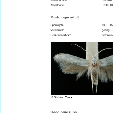
Soortcode:
COLEIB
Morfologie adult
Spanwijdte:
10,0 - 1
Variabiliteit:
gering
Herkenbaarheid:
determin
© Stichting Tinea
Oecologie rups