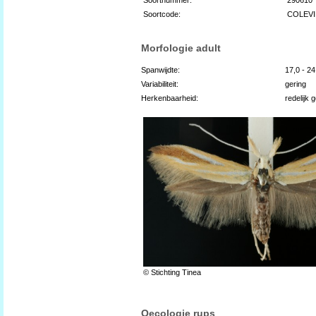
Soortcode:
COLEVI
Morfologie adult
Spanwijdte:
17,0 - 2
Variabiliteit:
gering
Herkenbaarheid:
redelijk 
© Stichting Tinea
Oecologie rups