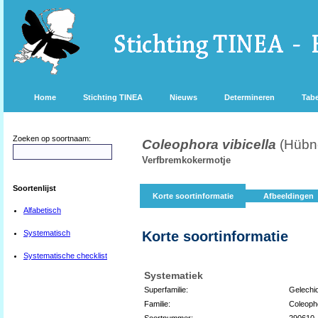
Home
Stichting TINEA
Nieuws
Determineren
Tabe
Zoeken op soortnaam:
Coleophora vibicella
(Hübn
Verfbremkokermotje
Soortenlijst
Korte soortinformatie
Afbeeldingen
Alfabetisch
Systematisch
Korte soortinformatie
Systematische checklist
Systematiek
Superfamilie:
Gelechi
Familie:
Coleoph
Soortnummer:
290610