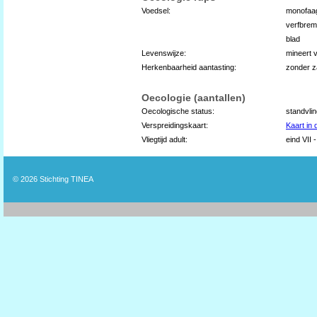
Voedsel:
monofaa
verfbrem
blad
Levenswijze:
mineert 
Herkenbaarheid aantasting:
zonder z
Oecologie (aantallen)
Oecologische status:
standvli
Verspreidingskaart:
Kaart in
Vliegtijd adult:
eind VII -
© 2026
Stichting TINEA