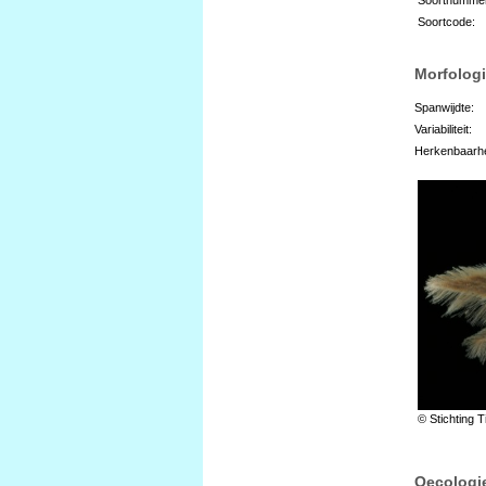
Soortcode:
Morfologi
Spanwijdte:
Variabiliteit:
Herkenbaarhe
© Stichting T
Oecologi