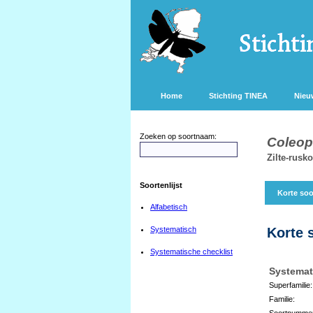
Home
Stichting TINEA
Nieu
Zoeken op soortnaam:
Coleop
Zilte-rusk
Soortenlijst
Korte soo
Alfabetisch
Systematisch
Korte 
Systematische checklist
Systemat
Superfamilie:
Familie:
Soortnumme