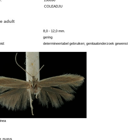
COLEADJU
e adult
8,0 - 12,0 mm.
gering
id:
determineertabel gebruiken; genitaalonderzoek gewenst
inea
e rups