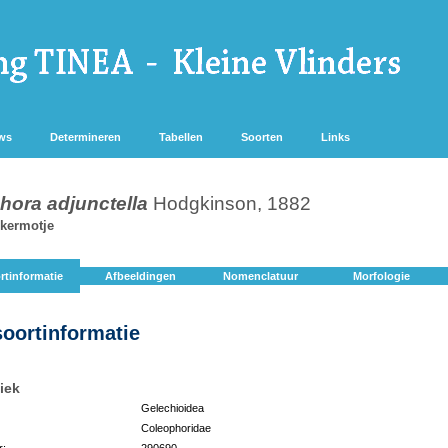
ws
Determineren
Tabellen
Soorten
Links
hora adjunctella
Hodgkinson, 1882
okermotje
rtinformatie
Afbeeldingen
Nomenclatuur
Morfologie
soortinformatie
iek
Gelechioidea
Coleophoridae
r:
290690