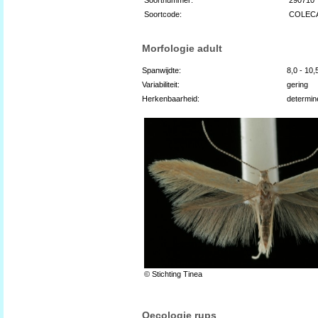
Soortcode:
COLEC
Morfologie adult
Spanwijdte:
8,0 - 10
Variabiliteit:
gering
Herkenbaarheid:
determin
© Stichting Tinea
Oecologie rups