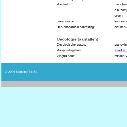
Voedsel:
monofaag
o.a. zom
vrucht
Levenswijze:
leeft eer
Herkenbaarheid aantasting:
niet her
Oecologie (aantallen)
Oecologische status:
standvli
Verspreidingskaart:
Kaart in
Vliegtijd adult:
midden V 
© 2026
Stichting TINEA