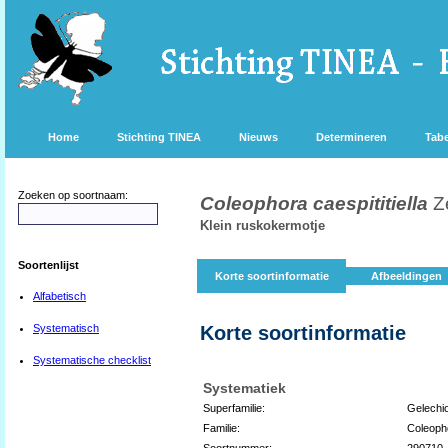
Home
Stichting TINEA
Nieuws
Determineren
Tabe
Zoeken op soortnaam:
Coleophora caespititiella
Z
Klein ruskokermotje
Soortenlijst
Korte soortinformatie
Afbeeldingen
Alfabetisch
Systematisch
Korte soortinformatie
Systematische checklist
Systematiek
Superfamilie:
Gelechi
Familie:
Coleoph
Soortnummer:
290710