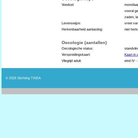
Voedsel:
monofaag
vooral g
zaden, l
Levenswijze:
vreet va
Herkenbaarheid aantasting:
niet her
Oecologie (aantallen)
Oecologische status:
standvli
Verspreidingskaart:
Kaart in
Vliegtijd adult:
eind IV -
© 2026
Stichting TINEA