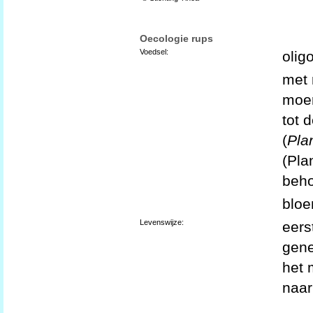
Oecologie rups
Voedsel:
olig
met 
moer
tot 
(
Pla
(Pla
beho
bloe
Levenswijze:
eers
gene
het 
naar