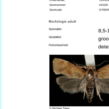
Soortnummer:
410100
Soortcode:
GYNNV
Morfologie adult
Spanwijdte:
8,5-
Variabiliteit:
groo
Herkenbaarheid:
dete
© Stichting Tinea