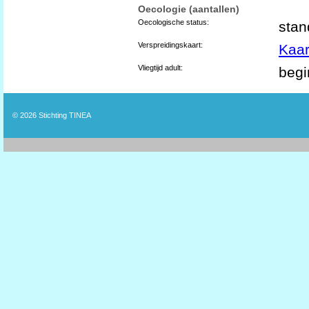
Oecologie (aantallen)
Oecologische status:
stan
Verspreidingskaart:
Kaar
Vliegtijd adult:
begi
© 2026
Stichting TINEA