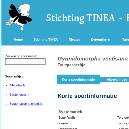
Home
Stichting TINEA
Nieuws
Determineren
Tabe
Zoeken op soortnaam:
Gynnidomorpha vectisana
Zoutgrasgeeltje
Soortenlijst
Korte soortinformatie
Afbeeldingen
Alfabetisch
Systematisch
Korte soortinformatie
Systematische checklist
Systematiek
Superfamilie:
Tortrico
Familie:
Tortrici
Onderfamilie:
Tortrici