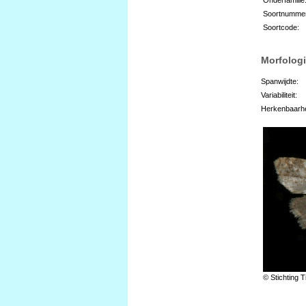
Soortnumme
Soortcode:
Morfologi
Spanwijdte:
Variabiliteit:
Herkenbaarhe
© Stichting T