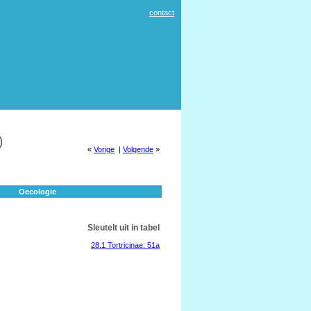
contact
)
«
Vorige
|
Volgende
»
Oecologie
Sleutelt uit in tabel
28.1 Tortricinae: 51a