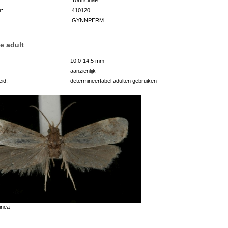
r:
410120
GYNNPERM
e adult
10,0-14,5 mm
aanzienlijk
id:
determineertabel adulten gebruiken
inea