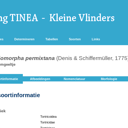
ws
Determineren
Tabellen
Soorten
Links
omorpha permixtana
(Denis & Schiffermüller, 1775
mgeeltje
rtinformatie
Afbeeldingen
Nomenclatuur
Morfologie
soortinformatie
iek
Tortricoidea
Tortricidae
:
Tortricinae