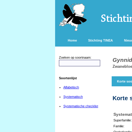
Home
Stichting TINEA
Nieu
Zoeken op soortnaam:
Gynnid
Zwanebloe
Soortenlijst
Korte soo
Alfabetisch
Systematisch
Korte 
Systematische checklist
Systemat
Superfamilie:
Familie:
Onderfamilie