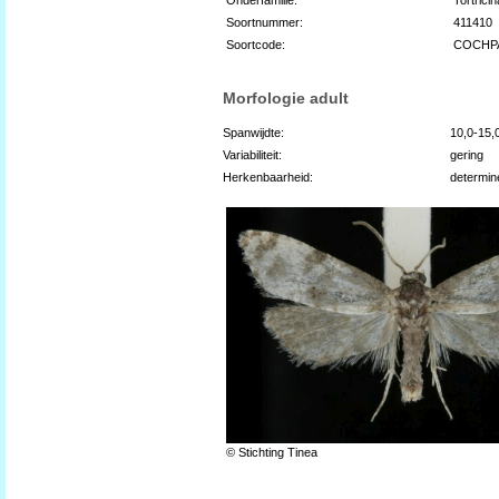
Soortnummer:
411410
Soortcode:
COCHP
Morfologie adult
Spanwijdte:
10,0-15
Variabiliteit:
gering
Herkenbaarheid:
determin
© Stichting Tinea