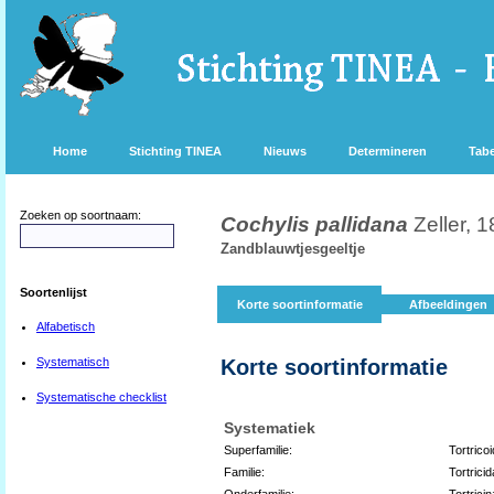
Home
Stichting TINEA
Nieuws
Determineren
Tabe
Zoeken op soortnaam:
Cochylis pallidana
Zeller, 
Zandblauwtjesgeeltje
Soortenlijst
Korte soortinformatie
Afbeeldingen
Alfabetisch
Systematisch
Korte soortinformatie
Systematische checklist
Systematiek
Superfamilie:
Tortrico
Familie:
Tortrici
Onderfamilie:
Tortrici