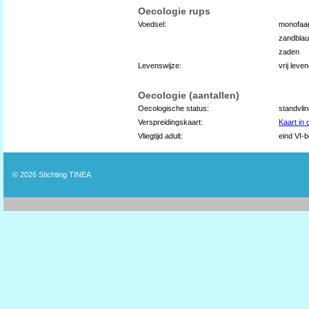
Oecologie rups
Voedsel:
monofaa
zandblau
zaden
Levenswijze:
vrij lev
Oecologie (aantallen)
Oecologische status:
standvli
Verspreidingskaart:
Kaart in
Vliegtijd adult:
eind VI-b
© 2026
Stichting TINEA