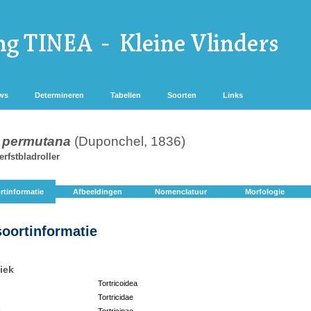
ws
Determineren
Tabellen
Soorten
Links
s permutana
(Duponchel, 1836)
rfstbladroller
rtinformatie
Afbeeldingen
Nomenclatuur
Morfologie
soortinformatie
iek
Tortricoidea
Tortricidae
:
Tortricinae