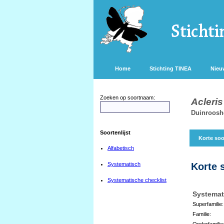
Home
Stichting TINEA
Nieu
Zoeken op soortnaam:
Acleri
Duinrooshe
Soortenlijst
Korte soo
Alfabetisch
Systematisch
Korte 
Systematische checklist
Systemat
Superfamilie:
Familie:
Onderfamilie