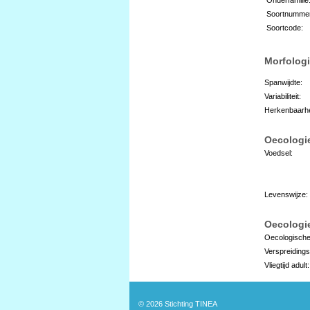
Soortnumme
Soortcode:
Morfologi
Spanwijdte:
Variabiliteit:
Herkenbaarhe
Oecologi
Voedsel:
Levenswijze:
Oecologie
Oecologische
Verspreidings
Vliegtijd adult:
© 2026
Stichting TINEA