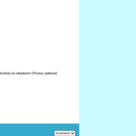
issima
) en sleedoorn (
Prunus spinosa
)