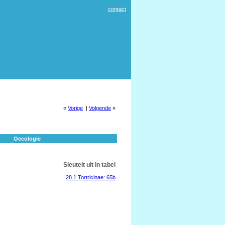
contact
«
Vorige
|
Volgende
»
Oecologie
Sleutelt uit in tabel
28.1 Tortricinae: 65b