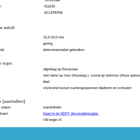
r:
411630
ACLEPERM
e adult
15,0-20,0 mm
gering
id:
determineertabel gebruiken
e rups
oligofaag op Rosaceae
met name op roos (
Rosa
spp.), vooral op duinroos (
Rosa spinos
blad
vrij levend tussen samengesponnen bladeren en scheuten
 (aantallen)
 status:
standvlinder
kaart:
Kaart in de NDFF Verspreidingsatlas
VIII-begin IX