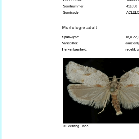
Soortnummer:
411650
Soortcode:
ACLEL
Morfologie adult
Spanwijdte:
18,0-22
Variabiliteit:
aanzienli
Herkenbaarheid:
redelijk 
© Stichting Tinea