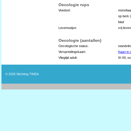
Oecologie rups
Voedsel:
monofaa
op berk (
blad
Levenswijze:
vrij lev
Oecologie (aantallen)
Oecologische status:
standvli
Verspreidingskaart:
Kaart in
Vliegtijd adult:
III-XII, o
© 2026
Stichting TINEA