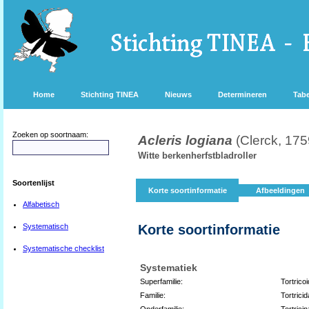
Home
Stichting TINEA
Nieuws
Determineren
Tabe
Zoeken op soortnaam:
Acleris logiana
(Clerck, 175
Witte berkenherfstbladroller
Soortenlijst
Korte soortinformatie
Afbeeldingen
Alfabetisch
Systematisch
Korte soortinformatie
Systematische checklist
Systematiek
Superfamilie:
Tortrico
Familie:
Tortrici
Onderfamilie:
Tortrici