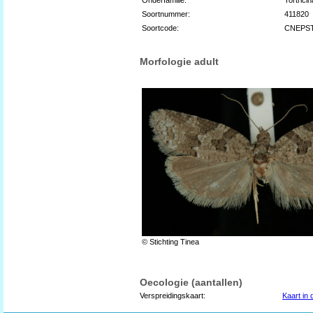
Soortnummer:
411820
Soortcode:
CNEPS
Morfologie adult
© Stichting Tinea
Oecologie (aantallen)
Verspreidingskaart:
Kaart in