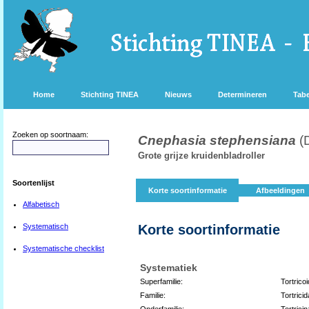
Home
Stichting TINEA
Nieuws
Determineren
Tabe
Zoeken op soortnaam:
Cnephasia stephensiana
(
Grote grijze kruidenbladroller
Soortenlijst
Korte soortinformatie
Afbeeldingen
Alfabetisch
Systematisch
Korte soortinformatie
Systematische checklist
Systematiek
Superfamilie:
Tortrico
Familie:
Tortrici
Onderfamilie:
Tortrici