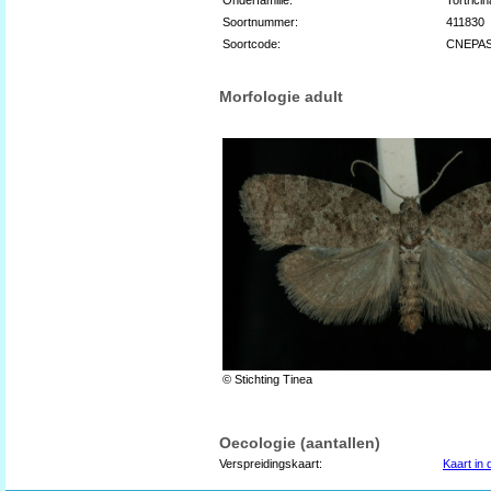
Soortnummer:
411830
Soortcode:
CNEPA
Morfologie adult
© Stichting Tinea
Oecologie (aantallen)
Verspreidingskaart:
Kaart in