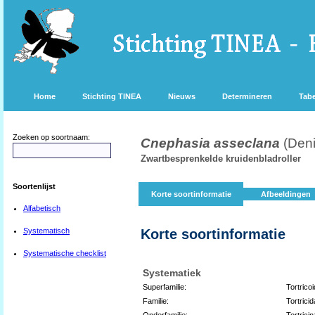
Home
Stichting TINEA
Nieuws
Determineren
Tabe
Zoeken op soortnaam:
Cnephasia asseclana
(Deni
Zwartbesprenkelde kruidenbladroller
Soortenlijst
Korte soortinformatie
Afbeeldingen
Alfabetisch
Systematisch
Korte soortinformatie
Systematische checklist
Systematiek
Superfamilie:
Tortrico
Familie:
Tortrici
Onderfamilie:
Tortrici