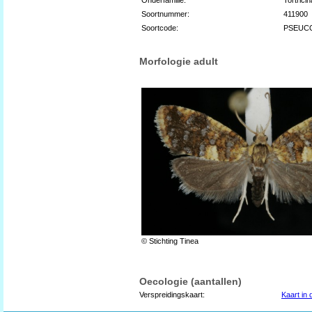
Soortnummer:
411900
Soortcode:
PSEUC
Morfologie adult
© Stichting Tinea
Oecologie (aantallen)
Verspreidingskaart:
Kaart in