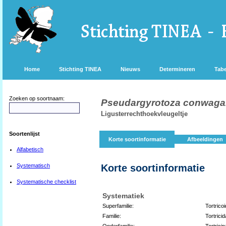
Home
Stichting TINEA
Nieuws
Determineren
Tabe
Zoeken op soortnaam:
Pseudargyrotoza conwag
Ligusterrechthoekvleugeltje
Soortenlijst
Korte soortinformatie
Afbeeldingen
Alfabetisch
Systematisch
Korte soortinformatie
Systematische checklist
Systematiek
Superfamilie:
Tortrico
Familie:
Tortrici
Onderfamilie:
Tortrici