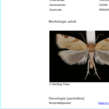
Soortnummer:
411940
Soortcode:
PARAG
Morfologie adult
© Stichting Tinea
Oecologie (aantallen)
Verspreidingskaart:
Kaart in