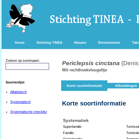
Home
Stichting TINEA
Nieuws
Determineren
Tabe
Zoeken op soortnaam:
Periclepsis cinctana
(Denis
Wit rechthoekvleugeltje
Soortenlijst
Korte soortinformatie
Afbeeldingen
Alfabetisch
Systematisch
Korte soortinformatie
Systematische checklist
Systematiek
Superfamilie:
Tortrico
Familie:
Tortrici
Onderfamilie:
Tortrici