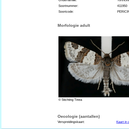
Soortnummer:
411950
Soortcode:
PERICI
Morfologie adult
© Stichting Tinea
Oecologie (aantallen)
Verspreidingskaart:
Kaart in