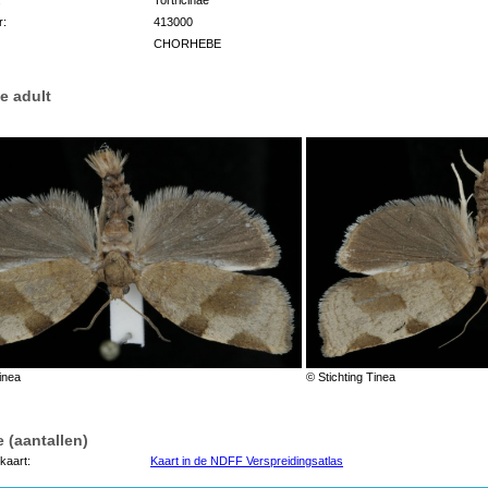
r:
413000
CHORHEBE
e adult
inea
© Stichting Tinea
 (aantallen)
kaart:
Kaart in de NDFF Verspreidingsatlas