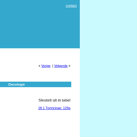
contact
«
Vorige
|
Volgende
»
Oecologie
Sleutelt uit in tabel
28.1 Tortricinae: 129a