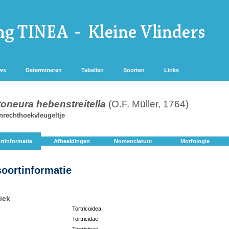
ws
Determineren
Tabellen
Soorten
Links
oneura hebenstreitella
(O.F. Müller, 1764)
nrechthoekvleugeltje
rtinformatie
Afbeeldingen
Nomenclatuur
Morfologie
soortinformatie
iek
Tortricoidea
Tortricidae
:
Tortricinae