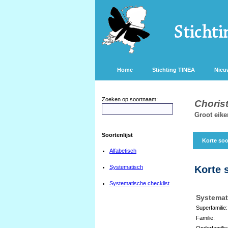
Home
Stichting TINEA
Nieu
Zoeken op soortnaam:
Chorist
Groot eike
Soortenlijst
Korte soo
Alfabetisch
Systematisch
Korte 
Systematische checklist
Systemat
Superfamilie:
Familie:
Onderfamilie