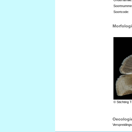
Soortnumme
Soortcode:
Morfologi
© Stichting T
Oecologie
Verspreidings