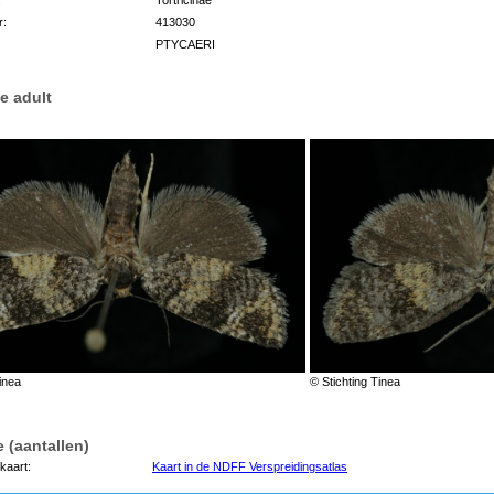
r:
413030
PTYCAERI
e adult
inea
© Stichting Tinea
 (aantallen)
kaart:
Kaart in de NDFF Verspreidingsatlas