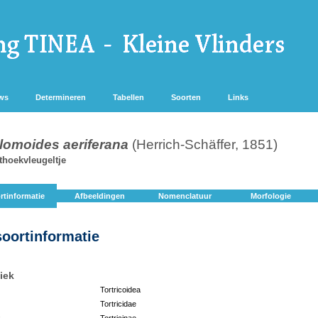
ws
Determineren
Tabellen
Soorten
Links
lomoides aeriferana
(Herrich-Schäffer, 1851)
thoekvleugeltje
rtinformatie
Afbeeldingen
Nomenclatuur
Morfologie
soortinformatie
iek
Tortricoidea
Tortricidae
:
Tortricinae