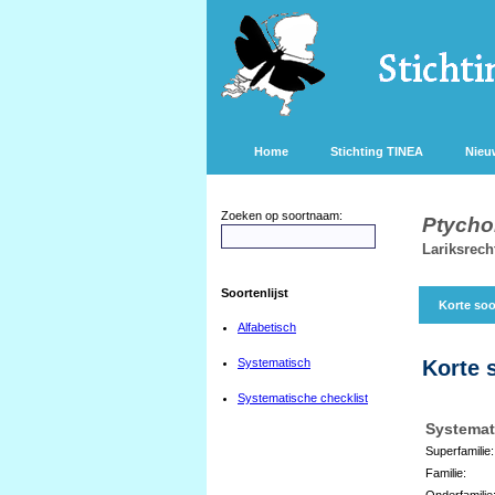
Home
Stichting TINEA
Nieu
Zoeken op soortnaam:
Ptycho
Lariksrech
Soortenlijst
Korte soo
Alfabetisch
Systematisch
Korte 
Systematische checklist
Systemat
Superfamilie:
Familie:
Onderfamilie