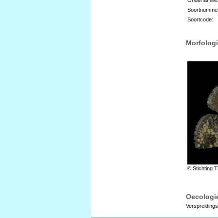
Soortnumme
Soortcode:
Morfologi
© Stichting T
Oecologie
Verspreidings