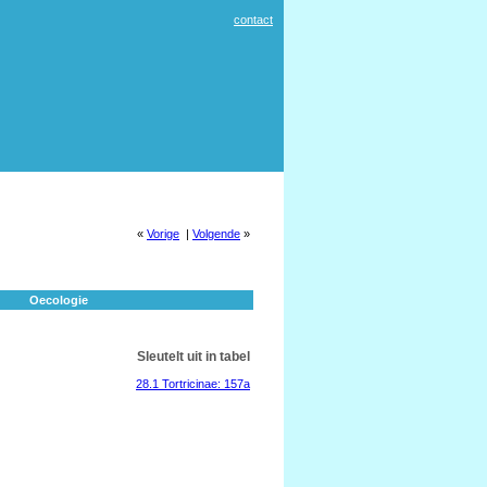
contact
«
Vorige
|
Volgende
»
Oecologie
Sleutelt uit in tabel
28.1 Tortricinae: 157a