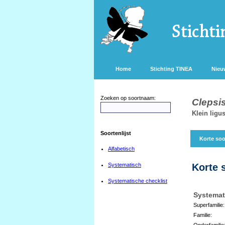
Home
Stichting TINEA
Nieu
Zoeken op soortnaam:
Clepsi
Klein ligu
Soortenlijst
Korte soo
Alfabetisch
Systematisch
Korte 
Systematische checklist
Systemat
Superfamilie:
Familie:
Onderfamilie