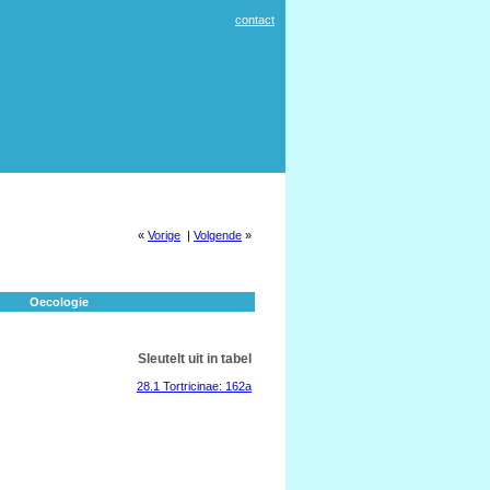
contact
«
Vorige
|
Volgende
»
Oecologie
Sleutelt uit in tabel
28.1 Tortricinae: 162a