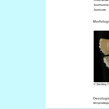
Soortnumme
Soortcode:
Morfologi
© Stichting T
Oecologie
Verspreidings