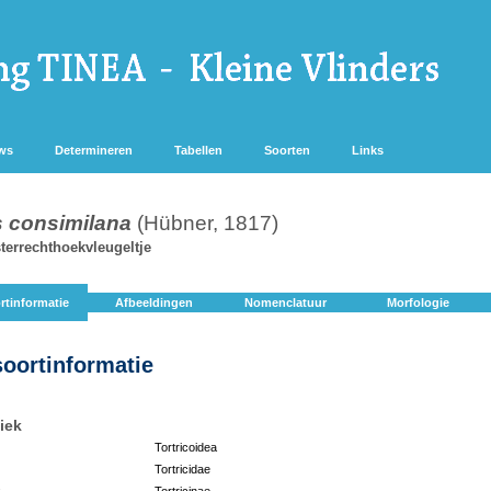
ws
Determineren
Tabellen
Soorten
Links
s consimilana
(Hübner, 1817)
sterrechthoekvleugeltje
rtinformatie
Afbeeldingen
Nomenclatuur
Morfologie
soortinformatie
iek
Tortricoidea
Tortricidae
:
Tortricinae