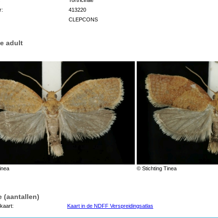
r:
413220
CLEPCONS
e adult
inea
© Stichting Tinea
 (aantallen)
kaart:
Kaart in de NDFF Verspreidingsatlas