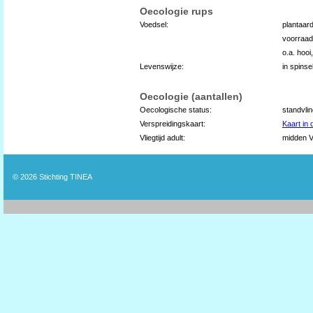
Oecologie rups
Voedsel:
plantaard
voorraad
o.a. hooi
Levenswijze:
in spins
Oecologie (aantallen)
Oecologische status:
standvli
Verspreidingskaart:
Kaart in
Vliegtijd adult:
midden VI
© 2026
Stichting TINEA