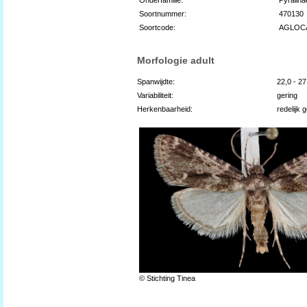
Soortnummer:
470130
Soortcode:
AGLOC
Morfologie adult
Spanwijdte:
22,0 - 2
Variabiliteit:
gering
Herkenbaarheid:
redelijk 
© Stichting Tinea