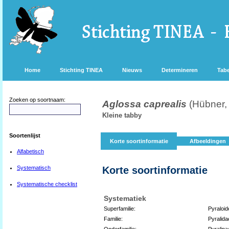
Home
Stichting TINEA
Nieuws
Determineren
Tabe
Zoeken op soortnaam:
Aglossa caprealis
(Hübner,
Kleine tabby
Soortenlijst
Korte soortinformatie
Afbeeldingen
Alfabetisch
Systematisch
Korte soortinformatie
Systematische checklist
Systematiek
Superfamilie:
Pyraloid
Familie:
Pyralida
Onderfamilie:
Pyralina