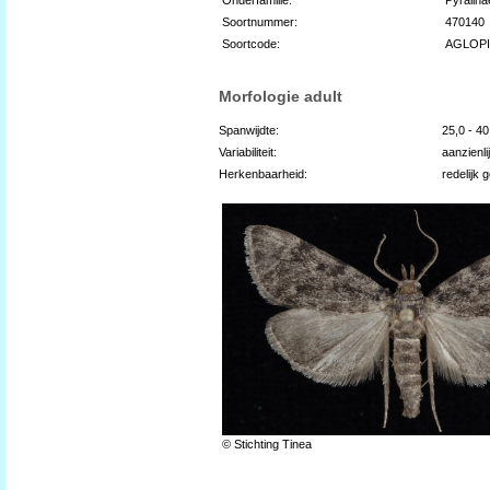
Soortnummer:
470140
Soortcode:
AGLOP
Morfologie adult
Spanwijdte:
25,0 - 4
Variabiliteit:
aanzienli
Herkenbaarheid:
redelijk 
© Stichting Tinea