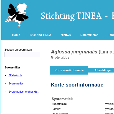
Home
Stichting TINEA
Nieuws
Determineren
Tabe
Zoeken op soortnaam:
Aglossa pinguinalis
(Linna
Grote tabby
Soortenlijst
Korte soortinformatie
Afbeeldingen
Alfabetisch
Systematisch
Korte soortinformatie
Systematische checklist
Systematiek
Superfamilie:
Pyraloid
Familie:
Pyralida
Onderfamilie:
Pyralina