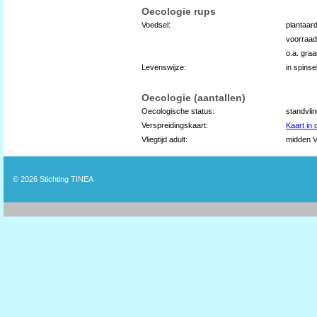
Oecologie rups
Voedsel:
plantaard
voorraad
o.a. gra
Levenswijze:
in spins
Oecologie (aantallen)
Oecologische status:
standvli
Verspreidingskaart:
Kaart in
Vliegtijd adult:
midden V
© 2026
Stichting TINEA