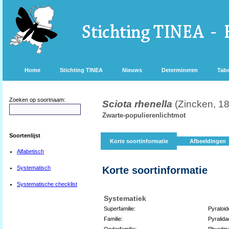
Home
Stichting TINEA
Nieuws
Determineren
Tabe
Zoeken op soortnaam:
Sciota rhenella
(Zincken, 1
Zwarte-populierenlichtmot
Soortenlijst
Korte soortinformatie
Afbeeldingen
Alfabetisch
Systematisch
Korte soortinformatie
Systematische checklist
Systematiek
Superfamilie:
Pyraloid
Familie:
Pyralida
Onderfamilie:
Phycitin