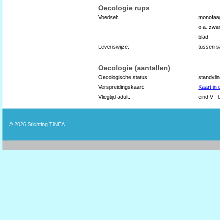
Oecologie rups
Voedsel:
monofaag
o.a. zwar
blad
Levenswijze:
tussen 
Oecologie (aantallen)
Oecologische status:
standvli
Verspreidingskaart:
Kaart in
Vliegtijd adult:
eind V - 
© 2026
Stichting TINEA