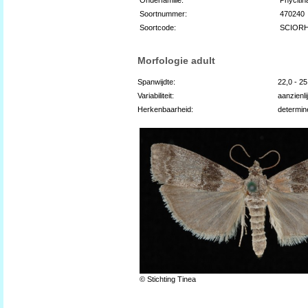
Soortnummer:
470240
Soortcode:
SCIOR
Morfologie adult
Spanwijdte:
22,0 - 2
Variabiliteit:
aanzienli
Herkenbaarheid:
determin
© Stichting Tinea