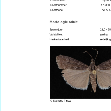
Soortnummer:
470380
Soortcode:
PYLAF
Morfologie adult
Spanwijdte:
21,0 - 2
Variabiliteit:
gering
Herkenbaarheid:
redelijk 
© Stichting Tinea