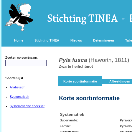
Home
Stichting TINEA
Nieuws
Determineren
Tabe
Zoeken op soortnaam:
Pyla fusca
(Haworth, 1811)
Zwarte heilichtmot
Soortenlijst
Korte soortinformatie
Afbeeldingen
Alfabetisch
Systematisch
Korte soortinformatie
Systematische checklist
Systematiek
Superfamilie:
Pyraloid
Familie:
Pyralida
Onderfamilie:
Phycitin