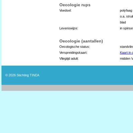
Oecologie rups
Voedsel:
polyfaag
o.a. stru
blad
Levenswijze:
in spinse
Oecologie (aantallen)
Oecologische status:
standvli
Verspreidingskaart:
Kaart in
Vliegtijd adult:
midden V
© 2026
Stichting TINEA