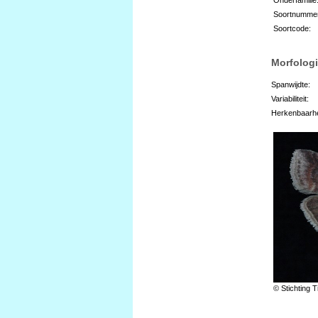
Soortnumme
Soortcode:
Morfologi
Spanwijdte:
Variabiliteit:
Herkenbaarhe
© Stichting T