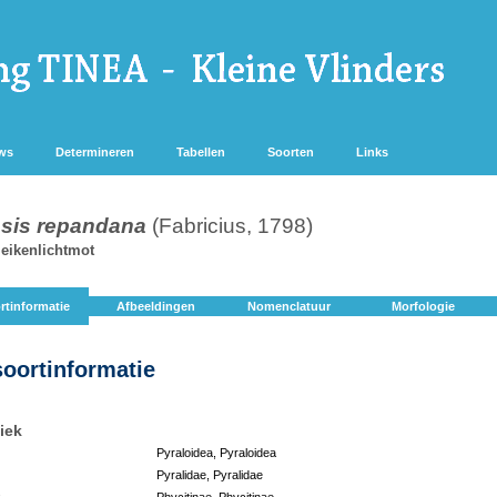
ws
Determineren
Tabellen
Soorten
Links
sis repandana
(Fabricius, 1798)
eikenlichtmot
rtinformatie
Afbeeldingen
Nomenclatuur
Morfologie
soortinformatie
iek
Pyraloidea, Pyraloidea
Pyralidae, Pyralidae
:
Phycitinae, Phycitinae