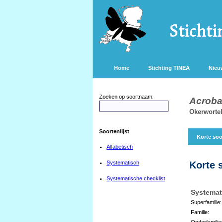
Home
Stichting TINEA
Nieu
Zoeken op soortnaam:
Acroba
Okerwortel
Soortenlijst
Korte soo
Alfabetisch
Systematisch
Korte 
Systematische checklist
Systemat
Superfamilie:
Familie:
Onderfamilie