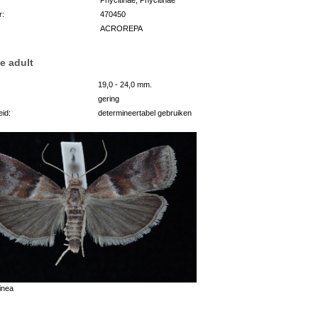
r:
470450
ACROREPA
e adult
19,0 - 24,0 mm.
gering
id:
determineertabel gebruiken
inea