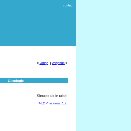
contact
«
Vorige
|
Volgende
»
Oecologie
Sleutelt uit in tabel
46.2 Phycitinae: 15b