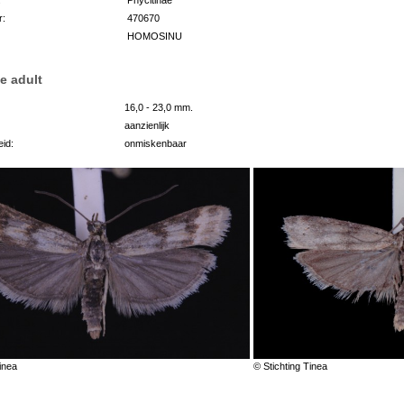
r:
470670
HOMOSINU
e adult
16,0 - 23,0 mm.
aanzienlijk
id:
onmiskenbaar
inea
© Stichting Tinea