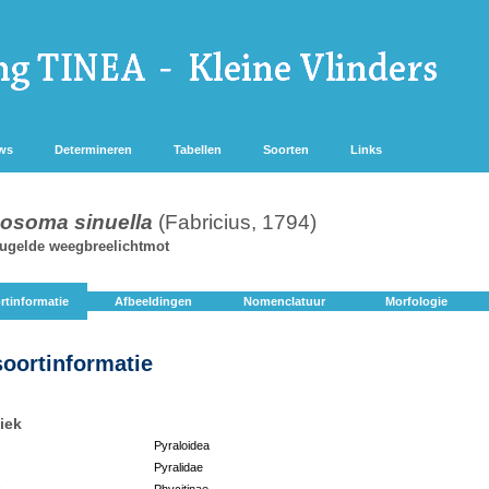
ws
Determineren
Tabellen
Soorten
Links
soma sinuella
(Fabricius, 1794)
ugelde weegbreelichtmot
rtinformatie
Afbeeldingen
Nomenclatuur
Morfologie
soortinformatie
iek
Pyraloidea
Pyralidae
:
Phycitinae