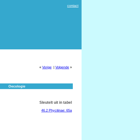
contact
«
Vorige
|
Volgende
»
Oecologie
Sleutelt uit in tabel
46.2 Phycitinae: 65a