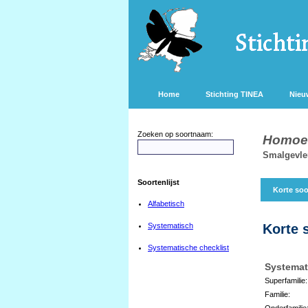
Home
Stichting TINEA
Nieu
Zoeken op soortnaam:
Homoeo
Smalgevle
Soortenlijst
Korte soo
Alfabetisch
Systematisch
Korte 
Systematische checklist
Systemat
Superfamilie:
Familie:
Onderfamilie